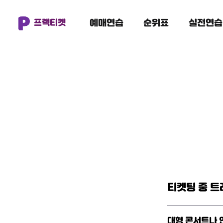
예매연습
순위표
실전연습
프랙티켓
티켓팅 중 트
대형 콘서트나 